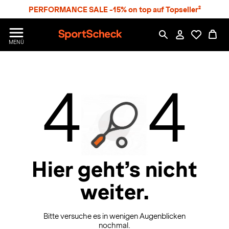
S
PERFORMANCE SALE -15% on top auf Topseller²
p
r
n
S
MENÜ
g
p
e
o
z
r
u
t
4
4
m
S
H
c
a
h
u
e
p
c
t
k
n
h
Hier geht’s nicht
a
weiter.
t
Bitte versuche es in wenigen Augenblicken
nochmal.